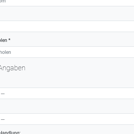
len *
 Angaben
 Handlung: